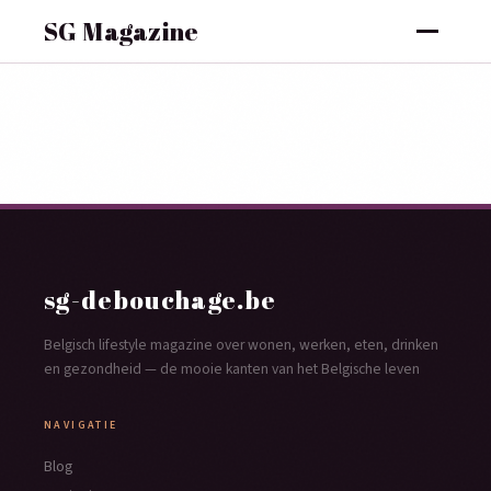
SG Magazine
sg-debouchage.be
Belgisch lifestyle magazine over wonen, werken, eten, drinken
en gezondheid — de mooie kanten van het Belgische leven
NAVIGATIE
Blog