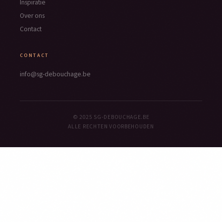
Inspiratie
Over ons
Contact
CONTACT
info@sg-debouchage.be
© 2025 SG-DEBOUCHAGE.BE
ALLE RECHTEN VOORBEHOUDEN