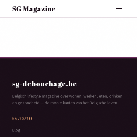
SG Magazine
sg-debouchage.be
Belgisch lifestyle magazine over wonen, werken, eten, drinken
en gezondheid — de mooie kanten van het Belgische leven
NAVIGATIE
Blog