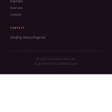
Inspiratie
Over ons
Contact
CONTACT
info@sg-debouchage.be
© 2025 SG-DEBOUCHAGE.BE
ALLE RECHTEN VOORBEHOUDEN