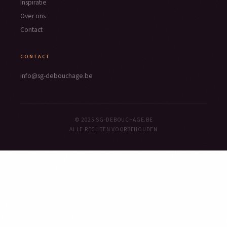
Inspiratie
Over ons
Contact
CONTACT
info@sg-debouchage.be
© 2025 SG-DEBOUCHAGE.BE
ALLE RECHTEN VOORBEHOUDEN