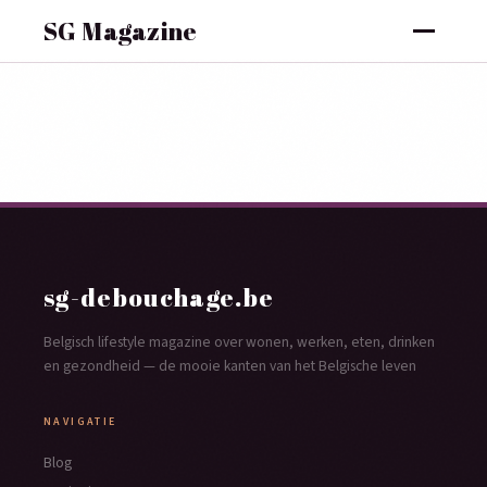
SG Magazine
sg-debouchage.be
Belgisch lifestyle magazine over wonen, werken, eten, drinken
en gezondheid — de mooie kanten van het Belgische leven
NAVIGATIE
Blog