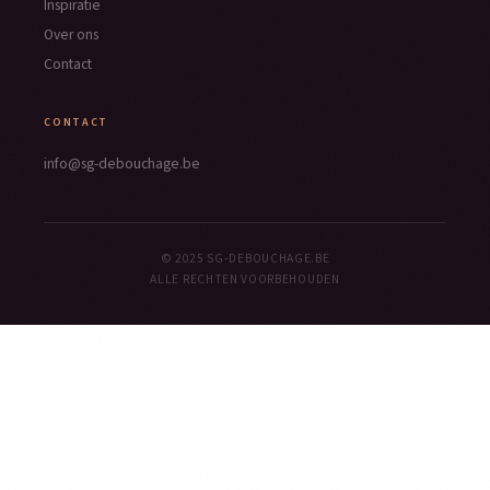
Inspiratie
Over ons
Contact
CONTACT
info@sg-debouchage.be
© 2025 SG-DEBOUCHAGE.BE
ALLE RECHTEN VOORBEHOUDEN