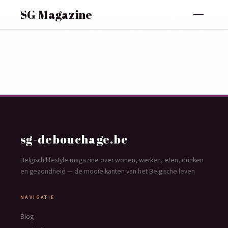
SG Magazine
sg-debouchage.be
Belgisch lifestyle magazine over wonen, werken, eten, drinken
en gezondheid — de mooie kanten van het Belgische leven
NAVIGATIE
Blog