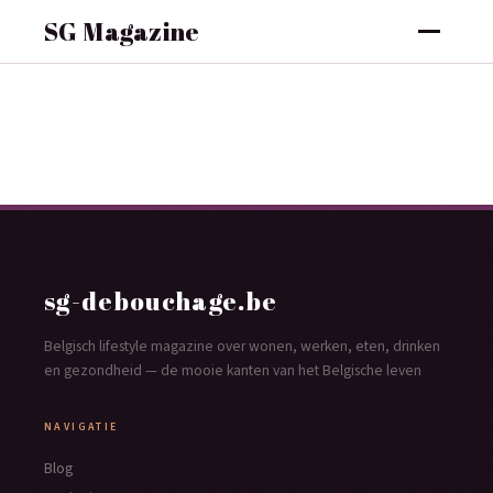
SG Magazine
sg-debouchage.be
Belgisch lifestyle magazine over wonen, werken, eten, drinken
en gezondheid — de mooie kanten van het Belgische leven
NAVIGATIE
Blog