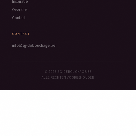
Inspiratie
Over ons
Contact
CONTACT
info@sg-debouchage.be
© 2025 SG-DEBOUCHAGE.BE
ALLE RECHTEN VOORBEHOUDEN