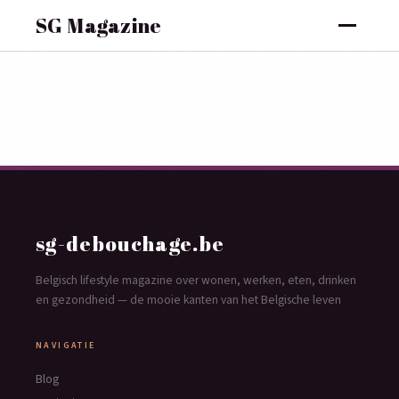
SG Magazine
sg-debouchage.be
Belgisch lifestyle magazine over wonen, werken, eten, drinken
en gezondheid — de mooie kanten van het Belgische leven
NAVIGATIE
Blog