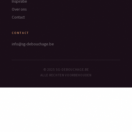
Inspiratie
Over ons
Contact
CONTACT
info@sg-debouchage.be
© 2025 SG-DEBOUCHAGE.BE
ALLE RECHTEN VOORBEHOUDEN