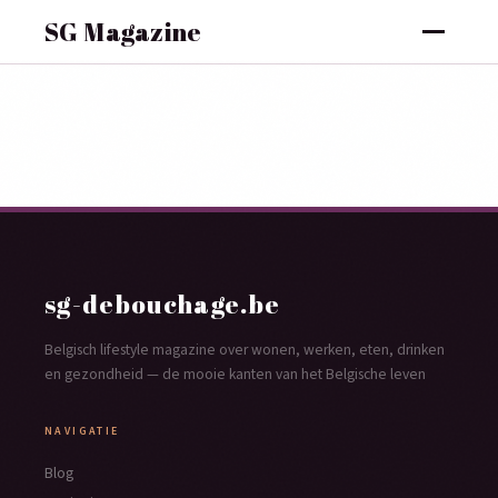
SG Magazine
sg-debouchage.be
Belgisch lifestyle magazine over wonen, werken, eten, drinken
en gezondheid — de mooie kanten van het Belgische leven
NAVIGATIE
Blog