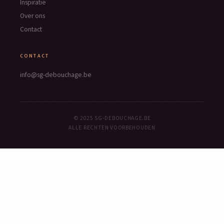
Inspiratie
Over ons
Contact
CONTACT
info@sg-debouchage.be
© 2025 SG-DEBOUCHAGE.BE
ALLE RECHTEN VOORBEHOUDEN