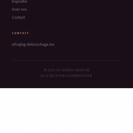
Inspiratie
Over ons
Contact
CONTACT
info@sg-debouchage.be
© 2025 SG-DEBOUCHAGE.BE
ALLE RECHTEN VOORBEHOUDEN