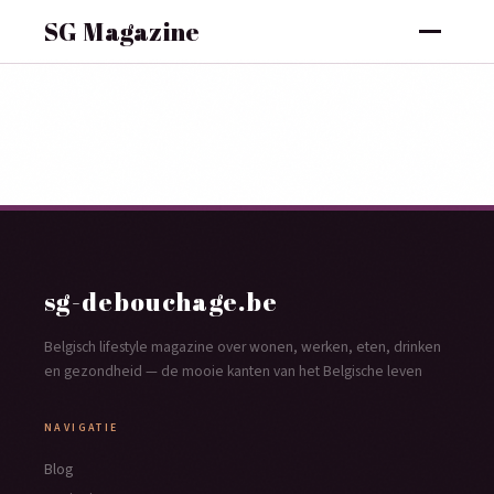
SG Magazine
sg-debouchage.be
Belgisch lifestyle magazine over wonen, werken, eten, drinken
en gezondheid — de mooie kanten van het Belgische leven
NAVIGATIE
Blog