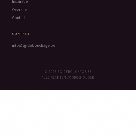
Inspiratie
Over ons
Contact
CONTACT
info@sg-debouchage.be
© 2025 SG-DEBOUCHAGE.BE
ALLE RECHTEN VOORBEHOUDEN