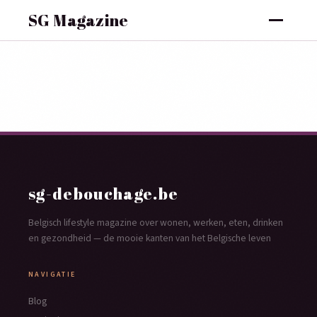
SG Magazine
sg-debouchage.be
Belgisch lifestyle magazine over wonen, werken, eten, drinken
en gezondheid — de mooie kanten van het Belgische leven
NAVIGATIE
Blog