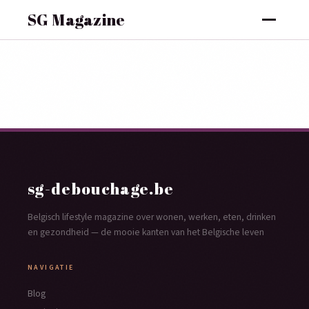
SG Magazine
sg-debouchage.be
Belgisch lifestyle magazine over wonen, werken, eten, drinken
en gezondheid — de mooie kanten van het Belgische leven
NAVIGATIE
Blog