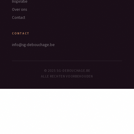
Inspiratie
Over ons
Contact
CONTACT
info@sg-debouchage.be
© 2025 SG-DEBOUCHAGE.BE
ALLE RECHTEN VOORBEHOUDEN