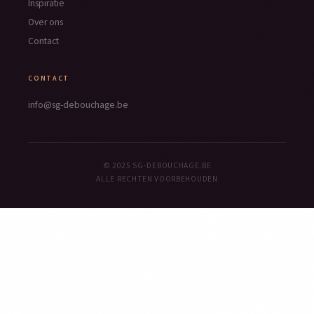
Inspiratie
Over ons
Contact
CONTACT
info@sg-debouchage.be
© 2025 SG-DEBOUCHAGE.BE
ALLE RECHTEN VOORBEHOUDEN