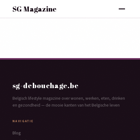
SG Magazine
sg-debouchage.be
Belgisch lifestyle magazine over wonen, werken, eten, drinken
en gezondheid — de mooie kanten van het Belgische leven
NAVIGATIE
Blog