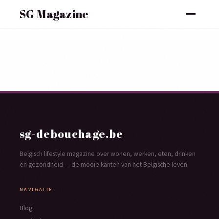
SG Magazine
sg-debouchage.be
Belgisch lifestyle magazine over wonen, werken, eten, drinken
en gezondheid — de mooie kanten van het Belgische leven
NAVIGATIE
Blog