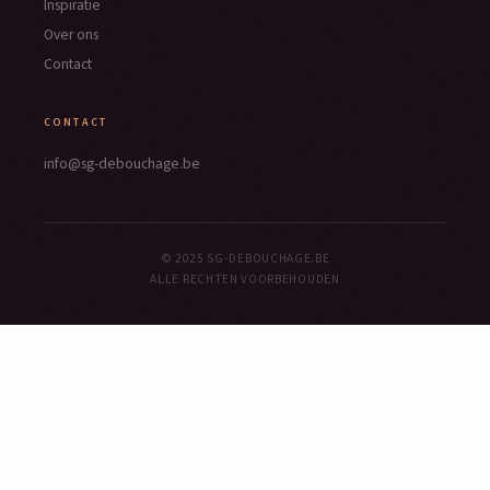
Inspiratie
Over ons
Contact
CONTACT
info@sg-debouchage.be
© 2025 SG-DEBOUCHAGE.BE
ALLE RECHTEN VOORBEHOUDEN