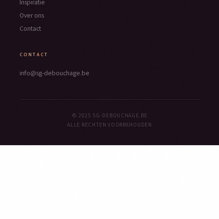
Inspiratie
Over ons
Contact
CONTACT
info@sg-debouchage.be
© 2025 SG-DEBOUCHAGE.BE
ALLE RECHTEN VOORBEHOUDEN