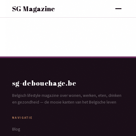
SG Magazine
sg-debouchage.be
Belgisch lifestyle magazine over wonen, werken, eten, drinken
en gezondheid — de mooie kanten van het Belgische leven
NAVIGATIE
Blog