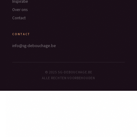
Inspiratie
Over ons
Contact
CONTACT
info@sg-debouchage.be
© 2025 SG-DEBOUCHAGE.BE
ALLE RECHTEN VOORBEHOUDEN