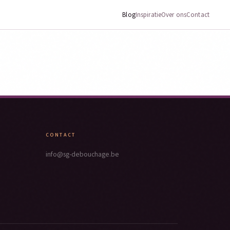
Blog
Inspiratie
Over ons
Contact
CONTACT
info@sg-debouchage.be