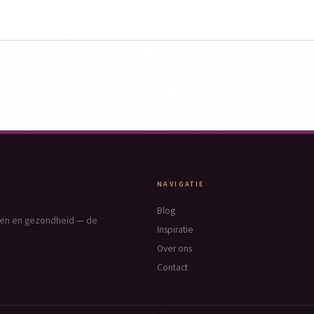
NAVIGATIE
Blog
nken en gezondheid — de
Inspiratie
Over ons
Contact