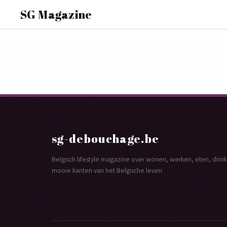
SG Magazine
sg-debouchage.be
Belgisch lifestyle magazine over wonen, werken, eten, dri
mooie kanten van het Belgische leven