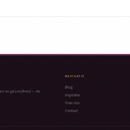
NAVIGATIE
Blog
nken en gezondheid — de
Inspiratie
Over ons
Contact