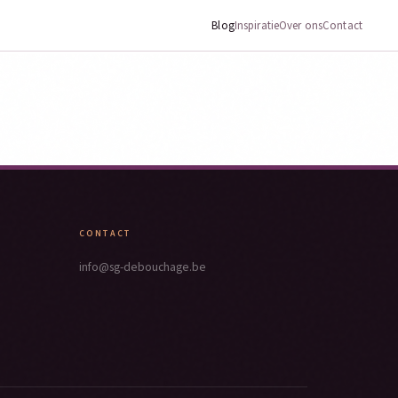
Blog
Inspiratie
Over ons
Contact
CONTACT
info@sg-debouchage.be