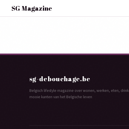
SG Magazine
sg-debouchage.be
Belgisch lifestyle magazine over wonen, werken, eten, dri
mooie kanten van het Belgische leven