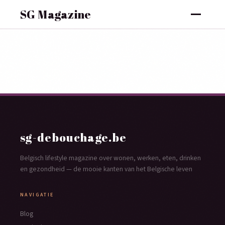
SG Magazine
sg-debouchage.be
Belgisch lifestyle magazine over wonen, werken, eten, drinken
en gezondheid — de mooie kanten van het Belgische leven
NAVIGATIE
Blog