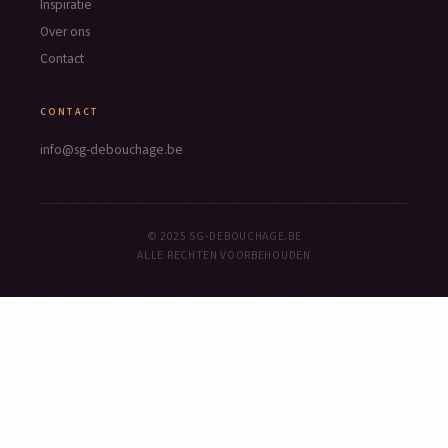
Inspiratie
Over ons
Contact
CONTACT
info@sg-debouchage.be
© 2025 SG-DEBOUCHAGE.BE
ALLE RECHTEN VOORBEHOUDEN