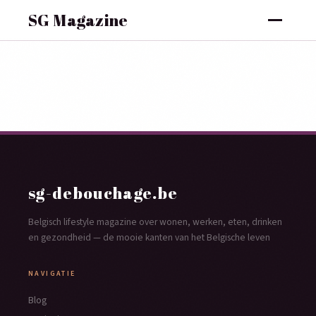
SG Magazine
sg-debouchage.be
Belgisch lifestyle magazine over wonen, werken, eten, drinken
en gezondheid — de mooie kanten van het Belgische leven
NAVIGATIE
Blog