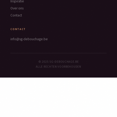
Inspiratie
Over ons
Contact
CONTACT
info@sg-debouchage.be
© 2025 SG-DEBOUCHAGE.BE
ALLE RECHTEN VOORBEHOUDEN