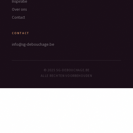
Inspiratie
Over ons
Contact
CONTACT
info@sg-debouchage.be
© 2025 SG-DEBOUCHAGE.BE
ALLE RECHTEN VOORBEHOUDEN