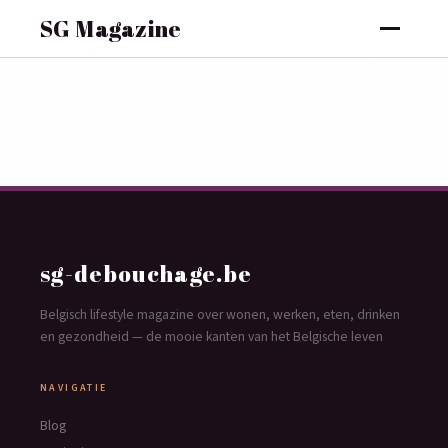
SG Magazine
sg-debouchage.be
Belgisch lifestyle magazine over wonen, werken, eten, drinken
en gezondheid — de mooie kanten van het Belgische leven
NAVIGATIE
Blog