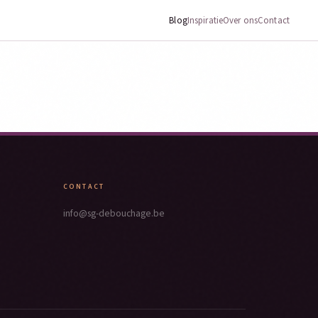
Blog
Inspiratie
Over ons
Contact
CONTACT
info@sg-debouchage.be