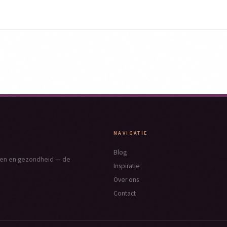
NAVIGATIE
Blog
nken en gezondheid — de
Inspiratie
Over ons
Contact