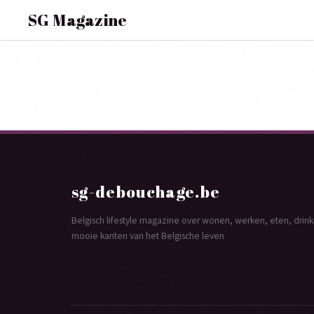
SG Magazine
sg-debouchage.be
Belgisch lifestyle magazine over wonen, werken, eten, dri
mooie kanten van het Belgische leven