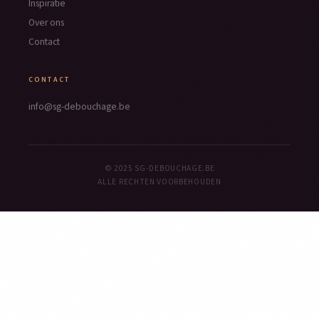
Inspiratie
Over ons
Contact
CONTACT
info@sg-debouchage.be
© 2025 SG-DEBOUCHAGE.BE
ALLE RECHTEN VOORBEHOUDEN