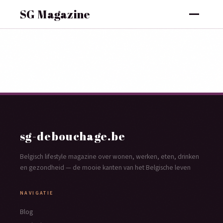
SG Magazine
sg-debouchage.be
Belgisch lifestyle magazine over wonen, werken, eten, drinken
en gezondheid — de mooie kanten van het Belgische leven
NAVIGATIE
Blog