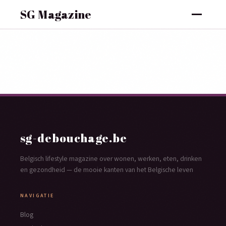
SG Magazine
sg-debouchage.be
Belgisch lifestyle magazine over wonen, werken, eten, drinken
en gezondheid — de mooie kanten van het Belgische leven
NAVIGATIE
Blog