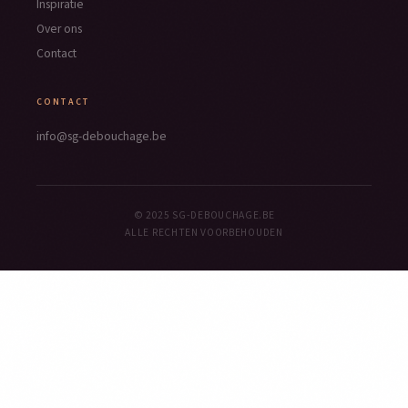
Inspiratie
Over ons
Contact
CONTACT
info@sg-debouchage.be
© 2025 SG-DEBOUCHAGE.BE
ALLE RECHTEN VOORBEHOUDEN