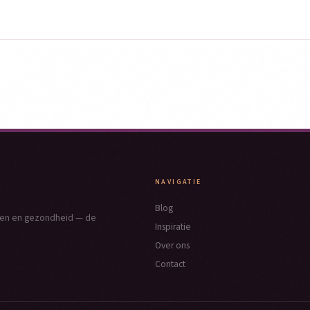
NAVIGATIE
Blog
nken en gezondheid — de
Inspiratie
Over ons
Contact