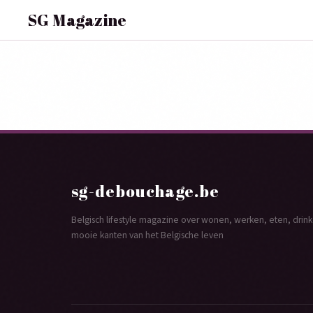
SG Magazine
sg-debouchage.be
Belgisch lifestyle magazine over wonen, werken, eten, dri
mooie kanten van het Belgische leven