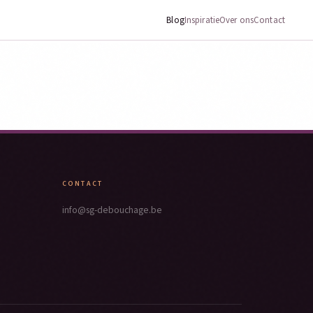
Blog
Inspiratie
Over ons
Contact
CONTACT
info@sg-debouchage.be