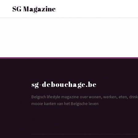
SG Magazine
sg-debouchage.be
Belgisch lifestyle magazine over wonen, werken, eten, dri
mooie kanten van het Belgische leven