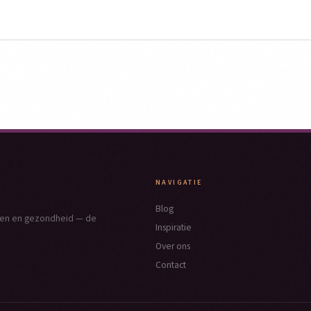
NAVIGATIE
Blog
nken en gezondheid — de
Inspiratie
Over ons
Contact