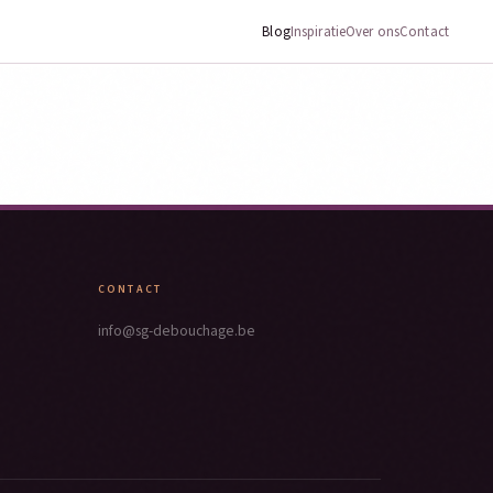
Blog
Inspiratie
Over ons
Contact
CONTACT
info@sg-debouchage.be