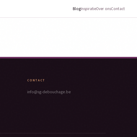
Blog
Inspiratie
Over ons
Contact
CONTACT
info@sg-debouchage.be