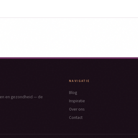
NAVIGATIE
Blog
nken en gezondheid — de
Inspiratie
Over ons
Contact