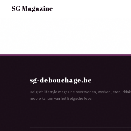
SG Magazine
sg-debouchage.be
Belgisch lifestyle magazine over wonen, werken, eten, dri
mooie kanten van het Belgische leven