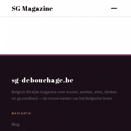
SG Magazine
sg-debouchage.be
Belgisch lifestyle magazine over wonen, werken, eten, drinken
en gezondheid — de mooie kanten van het Belgische leven
NAVIGATIE
Blog