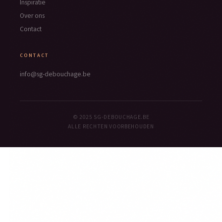
Inspiratie
Over ons
Contact
CONTACT
info@sg-debouchage.be
© 2025 SG-DEBOUCHAGE.BE
ALLE RECHTEN VOORBEHOUDEN